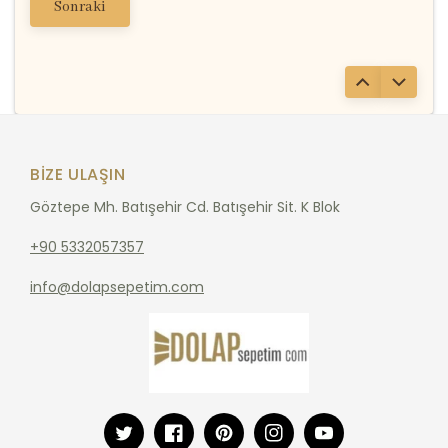
Sonraki
BIZE ULAŞIN
Göztepe Mh. Batışehir Cd. Batışehir Sit. K Blok
+90 5332057357
info@dolapsepetim.com
Twitter
Facebook
Pinterest
Instagram
YouTube