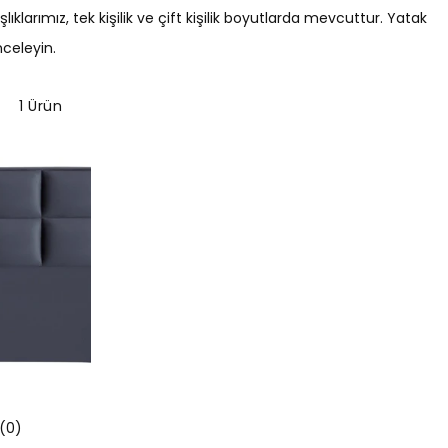
E
larımız, tek kişilik ve çift kişilik boyutlarda mevcuttur. Yatak
K
nceleyin.
S
I
1 Ürün
Y
O
N
:
(
0
)