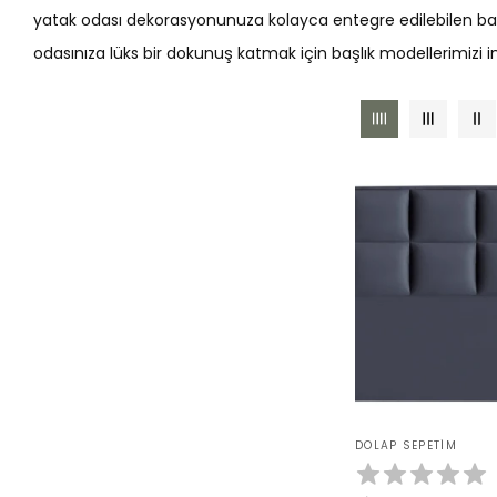
yatak odası dekorasyonunuza kolayca entegre edilebilen başlık
odasınıza lüks bir dokunuş katmak için başlık modellerimizi i
Satıcı:
DOLAP SEPETIM