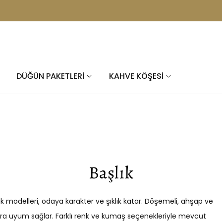
ihtiyaç duyduğunuz dolapları üretiyoruz
DÜĞÜN PAKETLERİ
KAHVE KÖŞESİ
K
Başlık
O
L
k modelleri, odaya karakter ve şıklık katar. Döşemeli, ahşap ve
ara uyum sağlar. Farklı renk ve kumaş seçenekleriyle mevcut