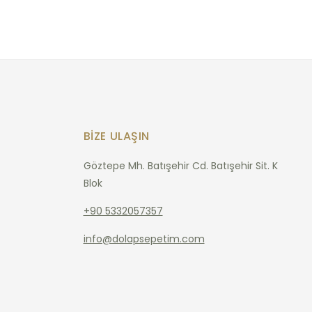
BIZE ULAŞIN
Göztepe Mh. Batışehir Cd. Batışehir Sit. K
Blok
+90 5332057357
info@dolapsepetim.com