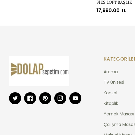
SİES LOFT BAŞLIK
Normal
17,990.00 TL
fiyat
KATEGORILE
Arama
TV Ünitesi
Konsol
Twitter
Facebook
Pinterest
Instagram
YouTube
Kitaplık
Yemek Masası
Çalışma Masas