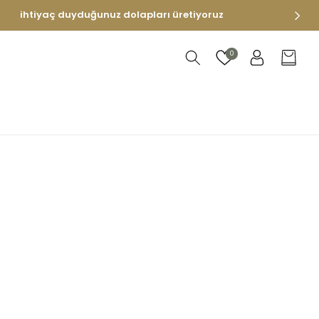
Oturum
0
Sepet
aç