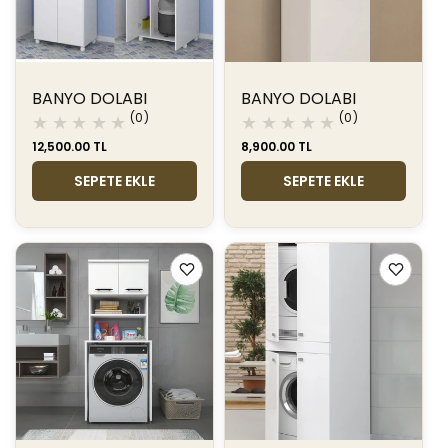
BANYO DOLABI
BANYO DOLABI
0
0
(0)
(0)
toplam
toplam
Normal
12,500.00 TL
Normal
8,900.00 TL
değerlendirme
değerlendir
fiyat
fiyat
SEPETE EKLE
SEPETE EKLE