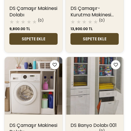
DS Çamaşır Makinesi
DS Çamaşır-
Dolabı
Kurutma Makinesi
0
0
(0)
Dolabı
(0)
toplam
toplam
Normal
9,800.00 TL
Normal
13,900.00 TL
değerlendirme
değerlendir
fiyat
fiyat
SEPETE EKLE
SEPETE EKLE
DS Çamaşır Makinesi
DS Banyo Dolabı 001
0
(0)