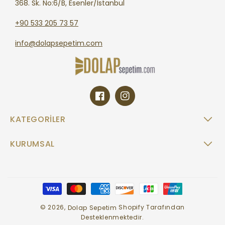
368. Sk. No:6/B, Esenler/İstanbul
+90 533 205 73 57
info@dolapsepetim.com
Facebook
Instagram
KATEGORILER
KURUMSAL
Ödeme
yöntemleri
© 2026,
Shopify Tarafından
Dolap Sepetim
Desteklenmektedir.