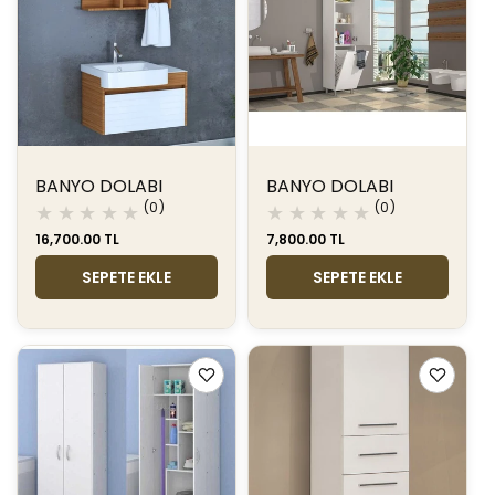
BANYO DOLABI
BANYO DOLABI
0
0
(0)
(0)
toplam
toplam
Normal
16,700.00 TL
Normal
7,800.00 TL
değerlendirme
değerlendir
fiyat
fiyat
SEPETE EKLE
SEPETE EKLE