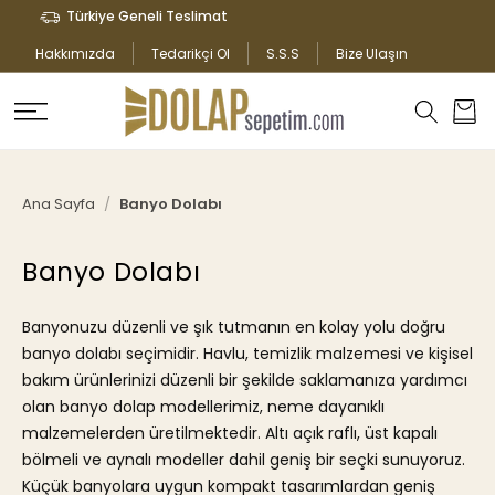
İÇERIĞE
Türkiye Geneli Teslimat
ATLA
Hakkımızda
Tedarikçi Ol
S.S.S
Bize Ulaşın
Sepet
Ana Sayfa
Banyo Dolabı
K
Banyo Dolabı
O
L
Banyonuzu düzenli ve şık tutmanın en kolay yolu doğru
E
banyo dolabı seçimidir. Havlu, temizlik malzemesi ve kişisel
K
bakım ürünlerinizi düzenli bir şekilde saklamanıza yardımcı
S
olan banyo dolap modellerimiz, neme dayanıklı
I
malzemelerden üretilmektedir. Altı açık raflı, üst kapalı
Y
bölmeli ve aynalı modeller dahil geniş bir seçki sunuyoruz.
O
Küçük banyolara uygun kompakt tasarımlardan geniş