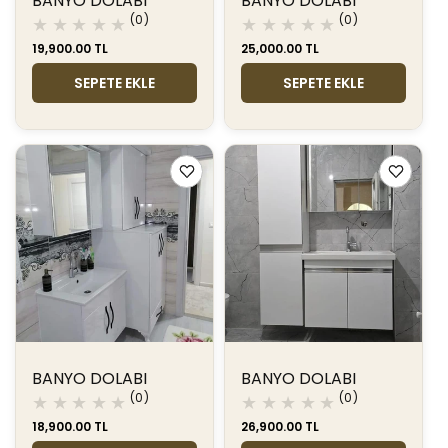
BANYO DOLABI
BANYO DOLABI
0
0
(0)
(0)
toplam
toplam
Normal
19,900.00 TL
Normal
25,000.00 TL
değerlendirme
değerlendir
fiyat
fiyat
SEPETE EKLE
SEPETE EKLE
BANYO DOLABI
BANYO DOLABI
0
0
(0)
(0)
toplam
toplam
Normal
18,900.00 TL
Normal
26,900.00 TL
değerlendirme
değerlendir
fiyat
fiyat