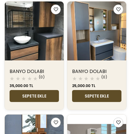
BANYO DOLABI
BANYO DOLABI
0
0
(0)
(0)
toplam
toplam
Normal
35,000.00 TL
Normal
25,000.00 TL
değerlendirme
değerlendir
fiyat
fiyat
SEPETE EKLE
SEPETE EKLE