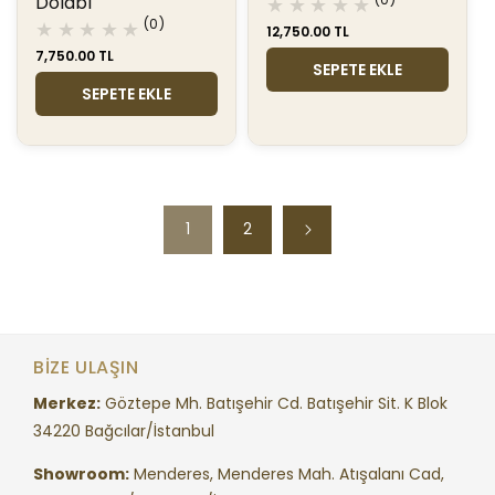
Dolabı
toplam
0
(0)
Normal
12,750.00 TL
değerlendir
toplam
fiyat
Normal
7,750.00 TL
değerlendirme
SEPETE EKLE
fiyat
SEPETE EKLE
1
2
BIZE ULAŞIN
Merkez:
Göztepe Mh. Batışehir Cd. Batışehir Sit. K Blok
34220 Bağcılar/İstanbul
Showroom:
Menderes, Menderes Mah. Atışalanı Cad,