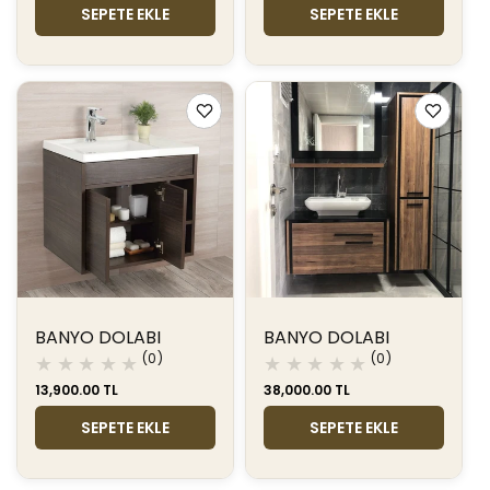
SEPETE EKLE
SEPETE EKLE
BANYO DOLABI
BANYO DOLABI
0
0
(0)
(0)
toplam
toplam
Normal
13,900.00 TL
Normal
38,000.00 TL
değerlendirme
değerlendir
fiyat
fiyat
SEPETE EKLE
SEPETE EKLE