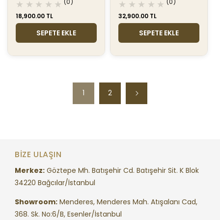
0
0
(0)
(0)
toplam
toplam
Normal
18,900.00 TL
Normal
32,900.00 TL
değerlendirme
değerlendir
fiyat
fiyat
SEPETE EKLE
SEPETE EKLE
1
2
BIZE ULAŞIN
Merkez:
Göztepe Mh. Batışehir Cd. Batışehir Sit. K Blok
34220 Bağcılar/İstanbul
Showroom:
Menderes, Menderes Mah. Atışalanı Cad,
368. Sk. No:6/B, Esenler/İstanbul