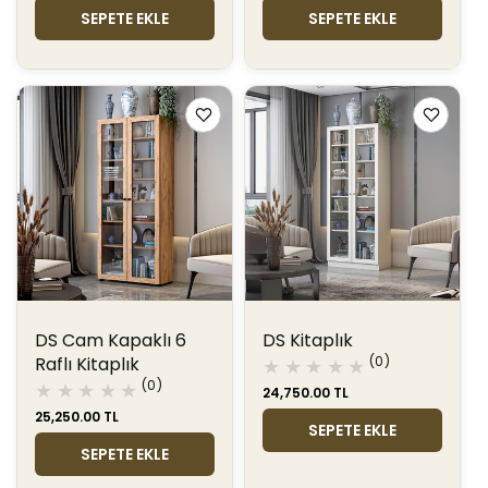
fiyat
fiyat
SEPETE EKLE
SEPETE EKLE
DS Cam Kapaklı 6
DS Kitaplık
0
Raflı Kitaplık
(0)
toplam
0
(0)
Normal
24,750.00 TL
değerlendir
toplam
fiyat
Normal
25,250.00 TL
değerlendirme
SEPETE EKLE
fiyat
SEPETE EKLE