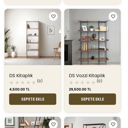
DS Kitaplık
DS Vozzi Kitaplık
0
0
(0)
(0)
toplam
toplam
Normal
4,500.00 TL
Normal
29,500.00 TL
değerlendirme
değerlendir
fiyat
fiyat
SEPETE EKLE
SEPETE EKLE