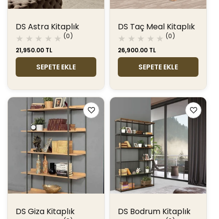
DS Astra Kitaplık
DS Taç Meal Kitaplık
0
0
(0)
(0)
toplam
toplam
Normal
21,950.00 TL
Normal
26,900.00 TL
değerlendirme
değerlendir
fiyat
fiyat
SEPETE EKLE
SEPETE EKLE
DS Giza Kitaplık
DS Bodrum Kitaplık