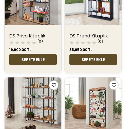
DS Priva Kitaplık
DS Trend Kitaplık
0
0
(0)
(0)
toplam
toplam
Normal
19,900.00 TL
Normal
35,950.00 TL
değerlendirme
değerlendir
fiyat
fiyat
SEPETE EKLE
SEPETE EKLE