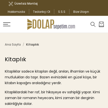
İÇERIĞE
Türkiye Geneli Teslimat
ATLA
Hakkımızda
Tedarikçi Ol
S.S.S
Bize Ulaşın
Sepet
Ana Sayfa
Kitaplık
K
Kitaplık
O
L
Kitaplıklar sadece kitapları değil, anıları, ilhamları ve küçük
E
mutlulukları da taşır. Bazen evinizdeki en güzel köşe, bir
K
kitabın kapağını araladığınız yerdir.
S
Kitaplıklardaki her raf, bir hikayeye ev sahipliği yapar. Kimi
I
zaman bir romanın heyecanı, kimi zaman bir derginin
Y
sakinliğiyle dolar.
O