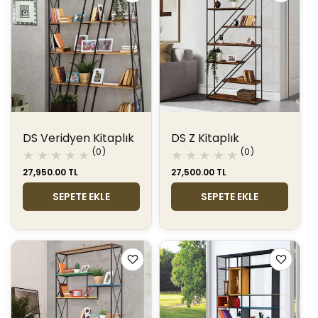
DS Veridyen Kitaplık
DS Z Kitaplık
0
0
(0)
(0)
toplam
toplam
Normal
27,950.00 TL
Normal
27,500.00 TL
değerlendirme
değerlendir
fiyat
fiyat
SEPETE EKLE
SEPETE EKLE