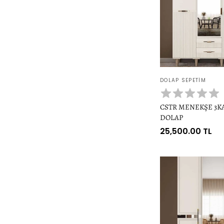
Satıcı:
DOLAP SEPETIM
CSTR MENEKŞE 3K
DOLAP
Normal
25,500.00 TL
fiyat