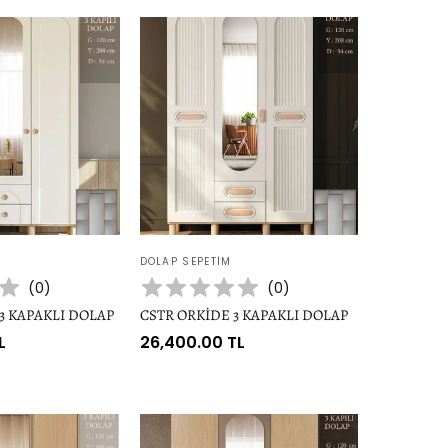
Satıcı:
DOLAP SEPETIM
(
0
)
(
0
)
3 KAPAKLI DOLAP
CSTR ORKİDE 3 KAPAKLI DOLAP
L
Normal
26,400.00 TL
fiyat