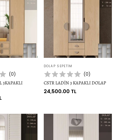
Satıcı:
DOLAP SEPETIM
(
0
)
(
0
)
L 3KAPAKLI
CSTR LADİN 3 KAPAKLI DOLAP
Normal
24,500.00 TL
L
fiyat