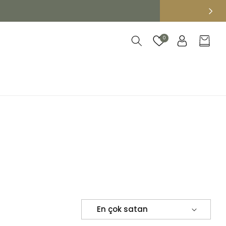
Oturum
0
Sepet
aç