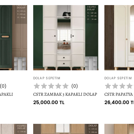
E
K
S
I
Y
O
N
:
Satıcı:
Satıcı:
DOLAP SEPETIM
DOLAP SEPETIM
(
0
)
(
0
)
APAKLI
CSTR ZAMBAK 3 KAPAKLI DOLAP
CSTR PAPATYA 
Normal
25,000.00 TL
Normal
26,400.00 T
fiyat
fiyat