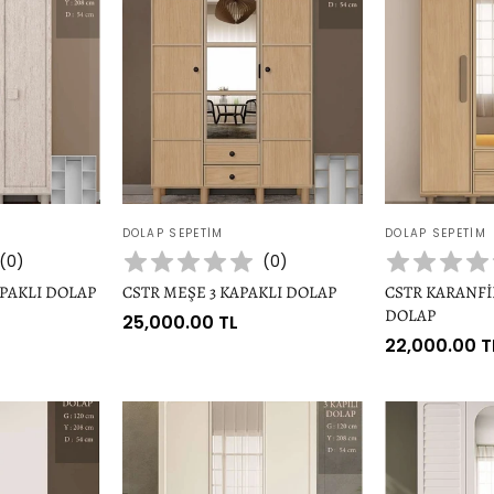
Satıcı:
Satıcı:
DOLAP SEPETIM
DOLAP SEPETIM
(
0
)
(
0
)
APAKLI DOLAP
CSTR MEŞE 3 KAPAKLI DOLAP
CSTR KARANFİ
DOLAP
Normal
25,000.00 TL
Normal
22,000.00 T
fiyat
fiyat