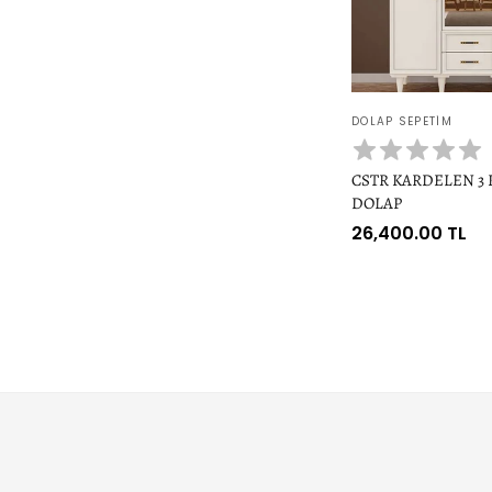
Satıcı:
DOLAP SEPETIM
CSTR KARDELEN 3 
DOLAP
Normal
26,400.00 TL
fiyat