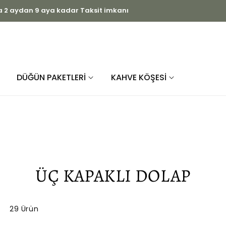
ihtiyaç duyduğunuz dolapları üretiyoruz
DÜĞÜN PAKETLERİ
KAHVE KÖŞESİ
K
ÜÇ KAPAKLI DOLAP
O
L
29 Ürün