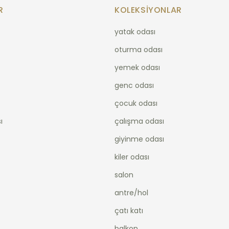
R
KOLEKSIYONLAR
yatak odası
oturma odası
yemek odası
genc odası
çocuk odası
ı
çalışma odası
giyinme odası
kiler odası
salon
antre/hol
çatı katı
balkon