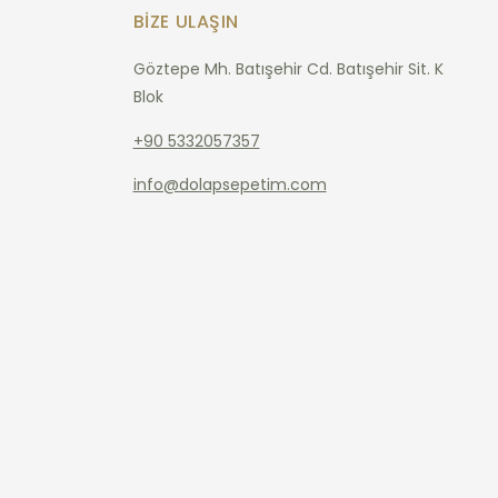
BIZE ULAŞIN
Göztepe Mh. Batışehir Cd. Batışehir Sit. K
Blok
+90 5332057357
info@dolapsepetim.com