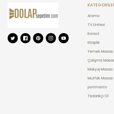
KATEGORILE
Arama
TV Ünitesi
Konsol
Twitter
Facebook
Pinterest
Instagram
YouTube
Kitaplık
Yemek Masası
Çalışma Masas
Makyaj Masası
Mutfak Masası
portmanto
Tedarikçi Ol