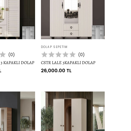
Satıcı:
DOLAP SEPETIM
(
0
)
(
0
)
 3 KAPAKLI DOLAP
CSTR LALE 3KAPAKLI DOLAP
L
Normal
26,000.00 TL
fiyat