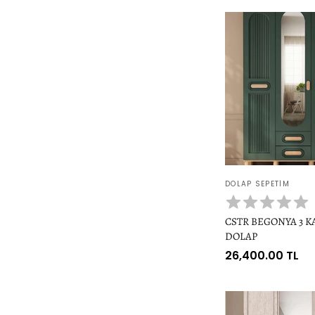
Satıcı:
DOLAP SEPETIM
CSTR BEGONYA 3 K
DOLAP
Normal
26,400.00 TL
fiyat