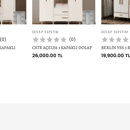
Satıcı:
Satıcı:
DOLAP SEPETIM
DOLAP SEPETIM
(
0
)
(
0
)
KAPAKLI
CSTR AÇELYA 3 KAPAKLI DOLAP
BERLİN YSS 3 
Normal
26,000.00 TL
Normal
19,900.00 T
fiyat
fiyat