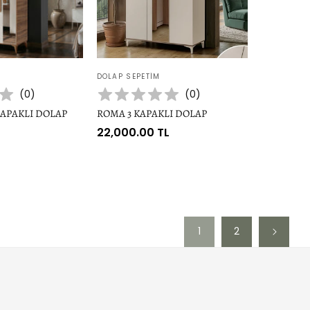
Satıcı:
DOLAP SEPETIM
(
0
)
(
0
)
KAPAKLI DOLAP
ROMA 3 KAPAKLI DOLAP
L
Normal
22,000.00 TL
fiyat
1
2