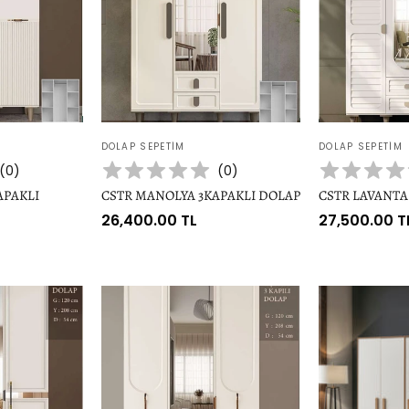
Satıcı:
Satıcı:
DOLAP SEPETIM
DOLAP SEPETIM
(
0
)
(
0
)
APAKLI
CSTR MANOLYA 3KAPAKLI DOLAP
CSTR LAVANTA
Normal
26,400.00 TL
Normal
27,500.00 T
fiyat
fiyat