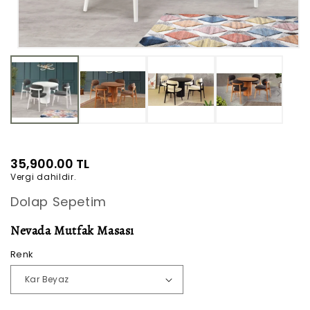
Medya
1
modda
oynatın
Normal
35,900.00 TL
Vergi dahildir.
fiyat
Dolap Sepetim
Nevada Mutfak Masası
Renk