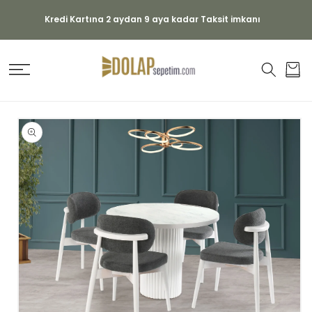
İÇERIĞE
ATLA
Kredi Kartına 2 aydan 9 aya kadar Taksit imkanı
Sepet
ÜRÜN
BILGISINE
ATLA