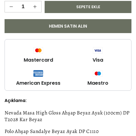
SEPETE EKLE
Nevada
Nevada
Mutfak
Mutfak
Masası
Masası
HEMEN SATIN ALIN
için
için
adedi
adedi
azaltın
artırın
Mastercard
Visa
American Express
Maestro
Açıklama:
Nevada Masa High Gloss Ahşap Beyaz Ayak (100cm) DP
T2028 Kar Beyaz
Polo Ahşap Sandalye Beyaz Ayak DP C1110