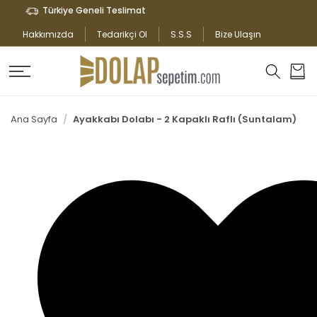
İÇERIĞE
Türkiye Geneli Teslimat
ATLA
Hakkımızda
Tedarikçi Ol
S.S.S
Bize Ulaşın
Sepet
Ana Sayfa
Ayakkabı Dolabı - 2 Kapaklı Raflı (Suntalam)