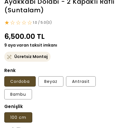
Ayakkabı Dolabı - 2 Kapaklı Raflı
(Suntalam)
★☆☆☆☆
1.0 / 5.0
(0)
Normal
6,500.00 TL
fiyat
9 aya varan taksit imkanı
Ücretsiz Montaj
Renk
Cordoba
Beyaz
Antrasit
Bambu
Genişlik
100 cm