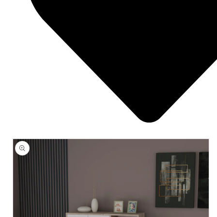
ÜRÜN
BILGISINE
ATLA