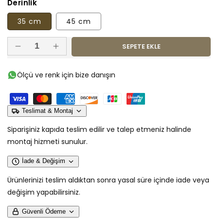
Derinlik
35 cm
45 cm
SEPETE EKLE
Ayakkabı
Ayakkabı
Dolabı
Dolabı
-
-
Ölçü ve renk için bize danışın
2
2
Kapaklı
Kapaklı
Raflı
Raflı
(Suntalam)
(Suntalam)
Teslimat & Montaj
için
için
Siparişiniz kapıda teslim edilir ve talep etmeniz halinde
adedi
adedi
montaj hizmeti sunulur.
azaltın
artırın
İade & Değişim
Ürünlerinizi teslim aldıktan sonra yasal süre içinde iade veya
değişim yapabilirsiniz.
Güvenli Ödeme