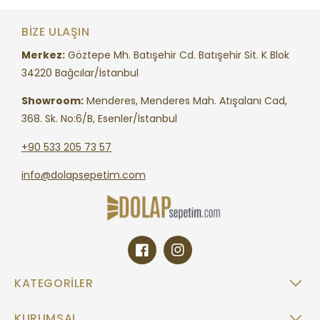
BIZE ULAŞIN
Merkez:
Göztepe Mh. Batışehir Cd. Batışehir Sit. K Blok
34220 Bağcılar/İstanbul
Showroom:
Menderes, Menderes Mah. Atışalanı Cad,
368. Sk. No:6/B, Esenler/İstanbul
+90 533 205 73 57
info@dolapsepetim.com
Facebook
Instagram
KATEGORILER
KURUMSAL