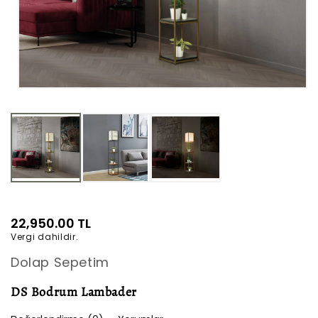
Medya
1
modda
oynatın
Normal
22,950.00 TL
Vergi dahildir.
fiyat
Dolap Sepetim
DS Bodrum Lambader