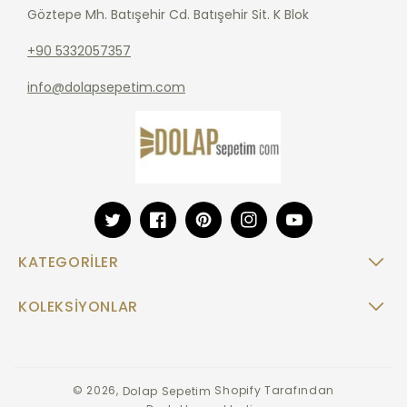
Göztepe Mh. Batışehir Cd. Batışehir Sit. K Blok
+90 5332057357
info@dolapsepetim.com
Twitter
Facebook
Pinterest
Instagram
YouTube
KATEGORILER
KOLEKSIYONLAR
Ödeme
© 2026,
Shopify Tarafından
Dolap Sepetim
yöntemleri