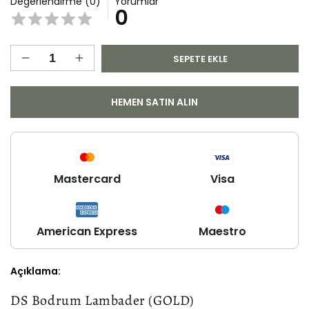
Değerlendirme (0)
Yorumlar
0
SEPETE EKLE
DS
DS
Bodrum
Bodrum
Lambader
Lambader
HEMEN SATIN ALIN
için
için
adedi
adedi
azaltın
artırın
Mastercard
Visa
American Express
Maestro
Açıklama:
DS Bodrum Lambader (GOLD)