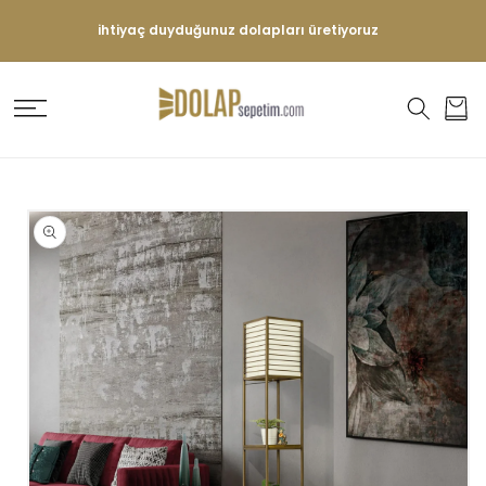
İÇERIĞE
ATLA
ihtiyaç duyduğunuz dolapları üretiyoruz
Sepet
ÜRÜN
BILGISINE
ATLA