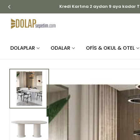
İÇERIĞE
ATLA
DOLAPLAR
ODALAR
OFİS & OKUL & OTEL
ÜRÜN
BILGISINE
ATLA