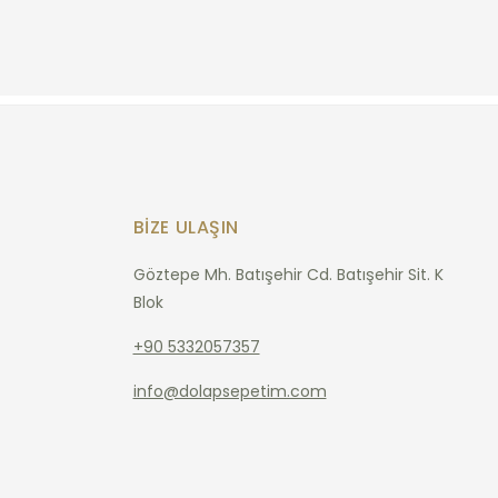
BIZE ULAŞIN
Göztepe Mh. Batışehir Cd. Batışehir Sit. K
Blok
+90 5332057357
info@dolapsepetim.com