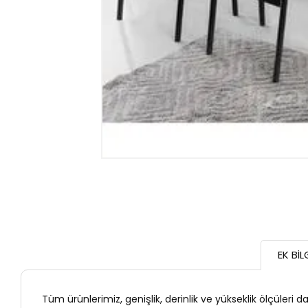
Medya
1
modda
oynatın
EK BIL
Tüm ürünlerimiz, genişlik, derinlik ve yükseklik ölçüleri 