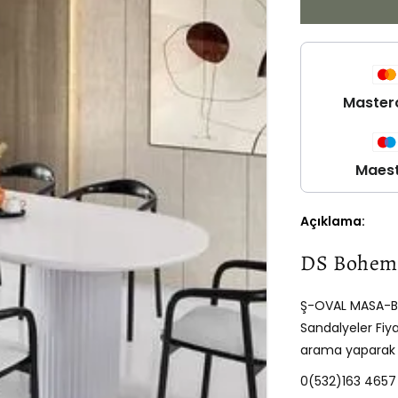
Yemek
Masası
için
adedi
azaltın
Master
Medya
2
modda
Maes
oynatın
Açıklama:
DS Bohem 
Ş-OVAL MASA-B
Sandalyeler Fiyat
arama yaparak ür
0(532)163 4657