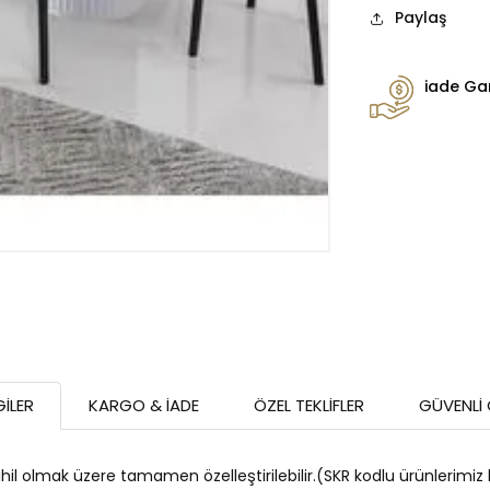
Paylaş
iade Gar
GILER
KARGO & İADE
ÖZEL TEKLIFLER
GÜVENLI
dahil olmak üzere tamamen özelleştirilebilir.(SKR kodlu ürünlerimiz 