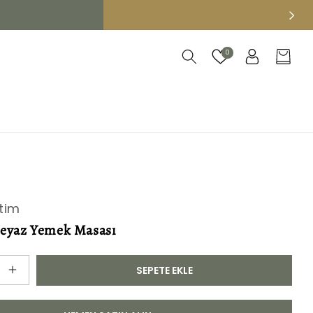
Oturum
0
Sepet
aç
tim
eyaz Yemek Masası
SEPETE EKLE
DS
Bohem
Beyaz