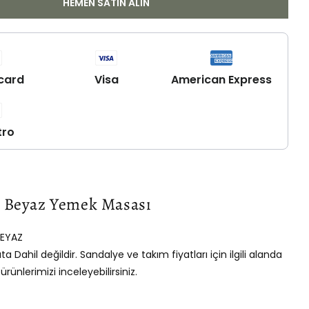
HEMEN SATIN ALIN
Yemek
Masası
için
adedi
artırın
card
Visa
American Express
tro
Beyaz Yemek Masası
EYAZ
a Dahil değildir. Sandalye ve takım fiyatları için ilgili alanda
ünlerimizi inceleyebilirsiniz.