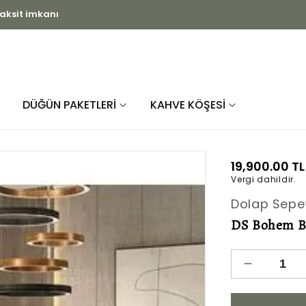
ihtiyaç duyduğunuz dolapları üretiyoruz
DÜĞÜN PAKETLERİ
KAHVE KÖŞESİ
Normal
19,900.00 TL
Vergi dahildir.
fiyat
Dolap Sepe
DS Bohem B
DS
Bohem
Beyaz