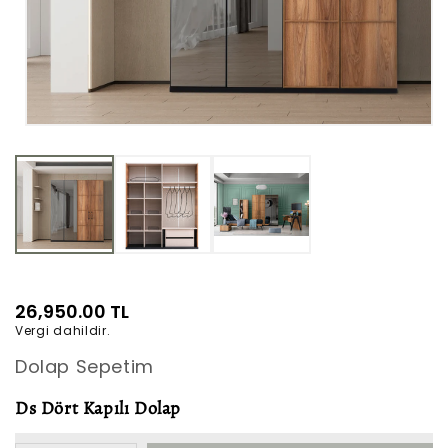
Medya
1
modda
oynatın
Normal
26,950.00 TL
Vergi dahildir.
fiyat
Dolap Sepetim
Ds Dört Kapılı Dolap