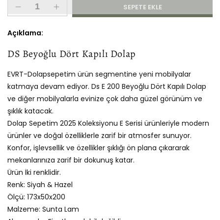
SEPETE EKLE
Ds
Ds
Dört
Dört
Kapılı
Kapılı
Açıklama:
Dolap
Dolap
DS Beyoğlu Dört Kapılı Dolap
için
için
adedi
adedi
azaltın
artırın
EVRT-Dolapsepetim ürün segmentine yeni mobilyalar
katmaya devam ediyor. Ds E 200 Beyoğlu Dört Kapılı Dolap
ve diğer mobilyalarla evinize çok daha güzel görünüm ve
şıklık katacak.
Dolap Sepetim 2025 Koleksiyonu E Serisi ürünleriyle modern
ürünler ve doğal özelliklerle zarif bir atmosfer sunuyor.
Konfor, işlevsellik ve özellikler şıklığı ön plana çıkararak
mekanlarınıza zarif bir dokunuş katar.
Ürün İki renklidir.
Renk: Siyah & Hazel
Ölçü: 173x50x200
Malzeme: Sunta Lam