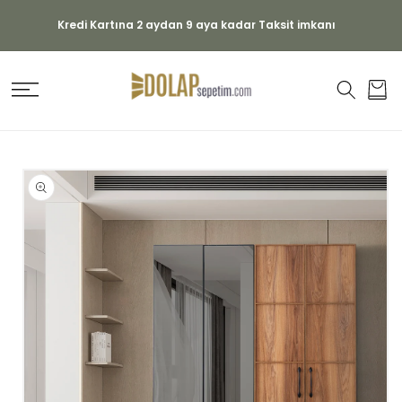
İÇERIĞE
ATLA
Kredi Kartına 2 aydan 9 aya kadar Taksit imkanı
Sepet
ÜRÜN
BILGISINE
ATLA