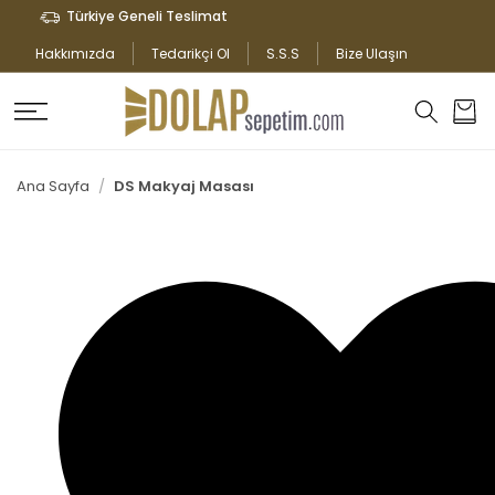
İÇERIĞE
Türkiye Geneli Teslimat
ATLA
Hakkımızda
Tedarikçi Ol
S.S.S
Bize Ulaşın
Sepet
Ana Sayfa
DS Makyaj Masası