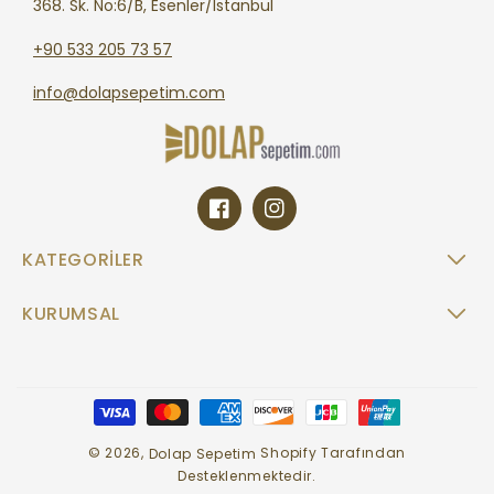
368. Sk. No:6/B, Esenler/İstanbul
+90 533 205 73 57
info@dolapsepetim.com
Facebook
Instagram
KATEGORILER
KURUMSAL
Ödeme
yöntemleri
© 2026,
Shopify Tarafından
Dolap Sepetim
Desteklenmektedir.