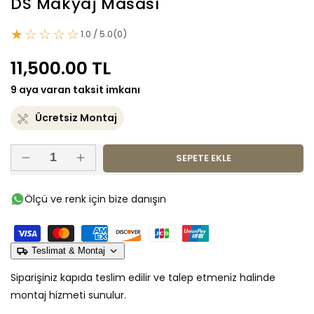
DS Makyaj Masası
★☆☆☆☆
1.0 / 5.0
(0)
Normal
11,500.00 TL
fiyat
9 aya varan taksit imkanı
Ücretsiz Montaj
SEPETE EKLE
DS
DS
Makyaj
Makyaj
Masası
Masası
Ölçü ve renk için bize danışın
için
için
adedi
adedi
azaltın
artırın
Teslimat & Montaj
Siparişiniz kapıda teslim edilir ve talep etmeniz halinde
montaj hizmeti sunulur.