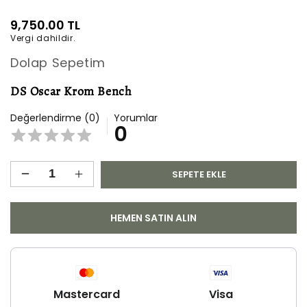
1
modda
Normal
9,750.00 TL
oynatın
Vergi dahildir.
fiyat
Dolap Sepetim
DS Oscar Krom Bench
Değerlendirme (0)
Yorumlar
0
SEPETE EKLE
DS
DS
Oscar
Oscar
Krom
Krom
HEMEN SATIN ALIN
Bench
Bench
için
için
adedi
adedi
azaltın
artırın
Mastercard
Visa