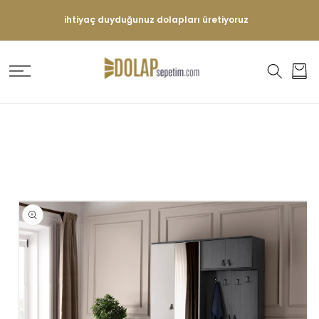
İÇERIĞE
ATLA
ihtiyaç duyduğunuz dolapları üretiyoruz
Sepet
ÜRÜN
BILGISINE
ATLA