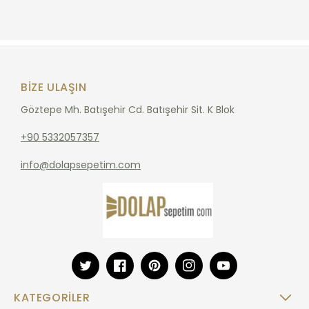
BIZE ULAŞIN
Göztepe Mh. Batışehir Cd. Batışehir Sit. K Blok
+90 5332057357
info@dolapsepetim.com
Twitter
Facebook
Pinterest
Instagram
YouTube
KATEGORILER