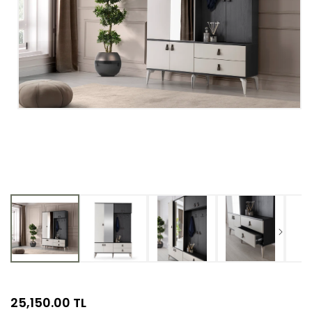
Medya
1
modda
oynatın
Normal
25,150.00 TL