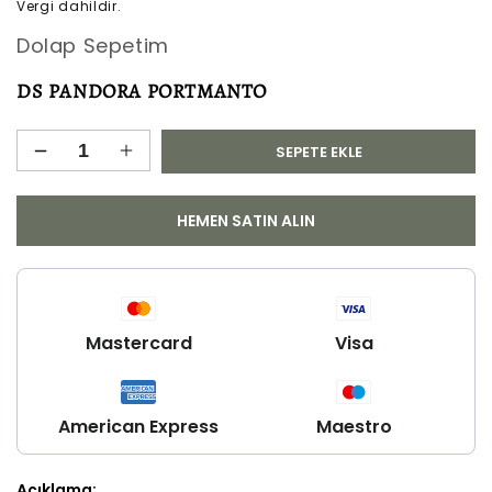
Vergi dahildir.
fiyat
Dolap Sepetim
DS PANDORA PORTMANTO
SEPETE EKLE
DS
DS
PANDORA
PANDORA
PORTMANTO
PORTMANTO
HEMEN SATIN ALIN
için
için
adedi
adedi
azaltın
artırın
Mastercard
Visa
American Express
Maestro
Açıklama: