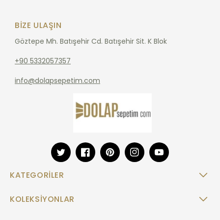
BIZE ULAŞIN
Göztepe Mh. Batışehir Cd. Batışehir Sit. K Blok
+90 5332057357
info@dolapsepetim.com
Twitter
Facebook
Pinterest
Instagram
YouTube
KATEGORILER
KOLEKSIYONLAR