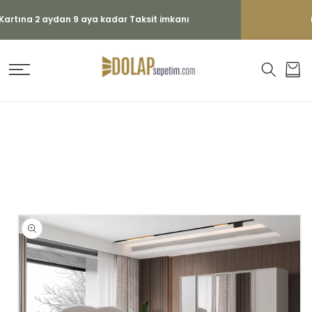
İÇERIĞE
ATLA
ihtiyaç duyduğunuz dolapları üretiyoruz
Sepet
ÜRÜN
BILGISINE
ATLA