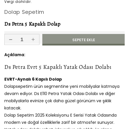
Vergi dahildir.
fiyat
Dolap Sepetim
Ds Petra 5 Kapaklı Dolap
SEPETE EKLE
Ds
Ds
Petra
Petra
5
5
Açıklama:
Kapaklı
Kapaklı
Ds Petra Evrt 5 Kapaklı Yatak Odası Dolabı
Dolap
Dolap
için
için
adedi
adedi
EVRT-Aynalı 6 Kapılı Dolap
azaltın
artırın
Dolapsepetim ürün segmentine yeni mobilyalar katmaya
devam ediyor. Ds E110 Petra Yatak Odası Dolabı ve diğer
mobilyalarla evinize çok daha güzel görünüm ve şıklık
katacak.
Dolap Sepetim 2025 Koleksiyonu E Serisi Yatak Odasında
modern ve doğal özelliklerle zarif bir atmosfer sunuyor.