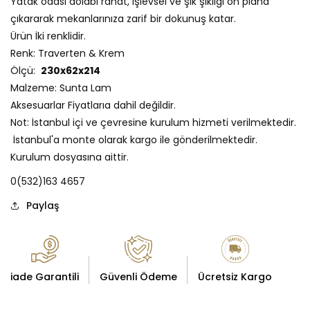
Yatak odası dolabı rahat, işlevsel ve şık şıklığı ön plana
çıkararak mekanlarınıza zarif bir dokunuş katar.
Ürün İki renklidir.
Renk: Traverten & Krem
Ölçü:
230x62x214
Malzeme: Sunta Lam
Aksesuarlar Fiyatlarıa dahil değildir.
Not: İstanbul içi ve çevresine kurulum hizmeti verilmektedir.
İstanbul'a monte olarak kargo ile gönderilmektedir.
Kurulum dosyasına aittir.
0(532)163 4657
Paylaş
iade Garantili
Güvenli Ödeme
Ücretsiz Kargo