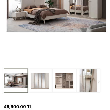
Medya
1
modda
oynatın
Normal
49,900.00 TL