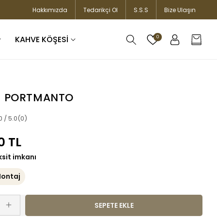
Hakkımızda
Tedarikçi Ol
S.S.S
Bize Ulaşın
Oturum
KAHVE KÖŞESİ
0
Sepet
aç
S PORTMANTO
.0 / 5.0
(0)
0 TL
ksit imkanı
Montaj
SEPETE EKLE
DS