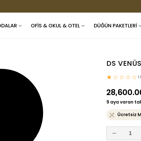
ODALAR
OFİS & OKUL & OTEL
DÜĞÜN PAKETLERİ
DS VENÜ
★☆☆☆☆
1
Normal
28,600.0
fiyat
9 aya varan ta
Ücretsiz 
DS