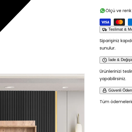
VENÜS
PORTMA
Ölçü ve renk 
için
adedi
azaltın
Teslimat & M
Siparişiniz kapı
sunulur.
İade & Değiş
Ürünlerinizi tes
yapabilirsiniz.
Güvenli Öde
Tüm ödemeleriniz