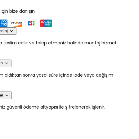
VENÜS
NTO
PORTMANTO
için bize danışın
için
adedi
artırın
ontaj
da teslim edilir ve talep etmeniz halinde montaj hizmeti
im
lim aldıktan sonra yasal süre içinde iade veya değişim
me
 güvenli ödeme altyapısı ile şifrelenerek işlenir.