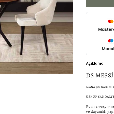
Masa
takımı
için
adedi
azaltın
Master
Maes
Açıklama:
DS MESSİ
MASA 90 BAROK C
ÜSKÜP SANDALYE 
Ev
dekorasyonun
ve dayanıklı yap