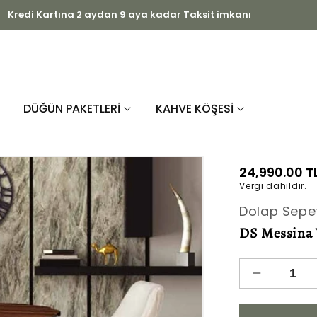
ihtiyaç duyduğunuz dolapları üretiyoruz
DÜĞÜN PAKETLERİ
KAHVE KÖŞESİ
Normal
24,990.00 T
Vergi dahildir.
fiyat
Dolap Sepe
DS Messina 
DS
Messina
Yuvarlak