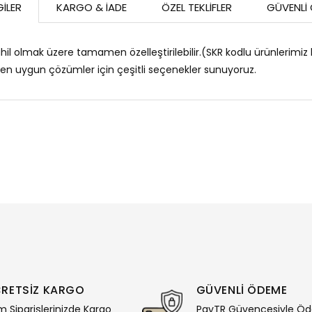
GILER
KARGO & İADE
ÖZEL TEKLIFLER
GÜVENLI
dahil olmak üzere tamamen özelleştirilebilir.(SKR kodlu ürünlerimiz 
a en uygun çözümler için çeşitli seçenekler sunuyoruz.
RETSİZ KARGO
GÜVENLİ ÖDEME
 Siparişlerinizde Kargo
PayTR Güvencesiyle Ö