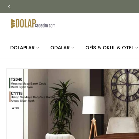
İÇERIĞE
ATLA
DOLAPLAR
ODALAR
OFİS & OKUL & OTEL
ÜRÜN
BILGISINE
ATLA