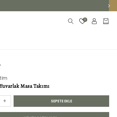
Oturum
0
Sepet
aç
L
tim
Yuvarlak Masa Takımı
SEPETE EKLE
DS
Messina
Yuvarlak