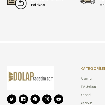
Politikası
Mas
KATEGORILE
Arama
TV Ünitesi
Konsol
Twitter
Facebook
Pinterest
Instagram
YouTube
Kitaplık