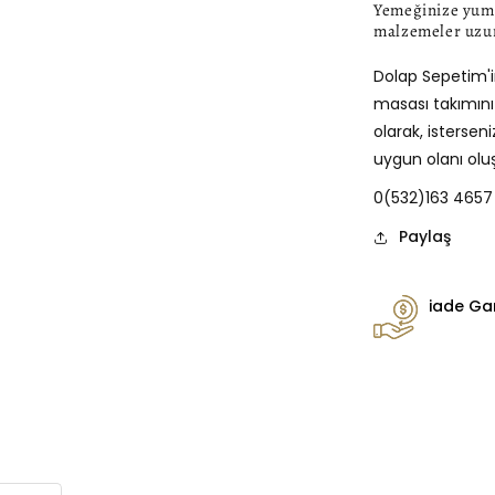
Yemeğinize yumuş
malzemeler uzun
Dolap Sepetim'i
masası takımınızı
olarak, istersen
uygun olanı oluşt
0(532)163 4657
Paylaş
iade Gar