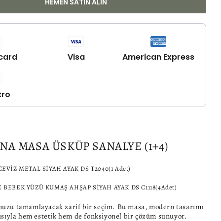
HEMEN SATIN ALIN
Masa
takımı
için
adedi
artırın
card
Visa
American Express
tro
NA MASA ÜSKÜP SANALYE (1+4)
EVİZ METAL SİYAH AYAK DS T2040(1 Adet)
BEBEK YÜZÜ KUMAŞ AHŞAP SİYAH AYAK DS C1118(4Adet)
uzu tamamlayacak zarif bir seçim. Bu masa, modern tasarımı
ısıyla hem estetik hem de fonksiyonel bir çözüm sunuyor.