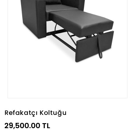
Medya
1
modda
Refakatçı Koltuğu
oynatın
Normal
29,500.00 TL