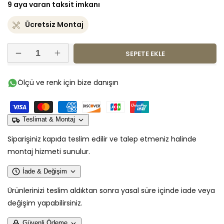
fiyat
9 aya varan taksit imkanı
Ücretsiz Montaj
SEPETE EKLE
Refakatçı
Refakatçı
Koltuğu
Koltuğu
için
için
Ölçü ve renk için bize danışın
adedi
adedi
azaltın
artırın
Teslimat & Montaj
Siparişiniz kapıda teslim edilir ve talep etmeniz halinde
montaj hizmeti sunulur.
İade & Değişim
Ürünlerinizi teslim aldıktan sonra yasal süre içinde iade veya
değişim yapabilirsiniz.
Güvenli Ödeme