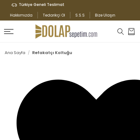
İÇERIĞE
Türkiye Geneli Teslimat
ATLA
Hakkımızda
Tedarikçi Ol
S.S.S
Bize Ulaşın
Sepet
Ana Sayfa
Refakatçı Koltuğu