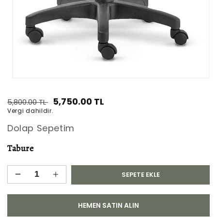
Medya
1
modda
Normal
İndirimli
5,750.00 TL
5,800.00 TL
oynatın
Vergi dahildir.
fiyat
fiyat
Dolap Sepetim
Tabure
SEPETE EKLE
Tabure
Tabure
için
için
adedi
adedi
HEMEN SATIN ALIN
azaltın
artırın