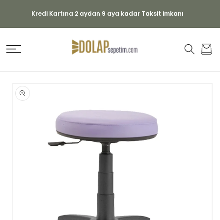
İÇERIĞE
ATLA
Kredi Kartına 2 aydan 9 aya kadar Taksit imkanı
Sepet
ÜRÜN
BILGISINE
ATLA